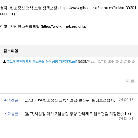
출처 : 탄소중립 정책 포털 정책포털 (
https://www.gihoo.or.kr/menu.es?mid=a30201
000000
)
참고 : 인천탄소중립포털 (
https://www.innetzero.or.kr/)
첨부파일
제1차 인천광역시 탄소중립 녹색성장 기본계획.pdf
(10.3M)
61회 다운로드 | DATE : 2024-06-13 17:39:19
목록
24.06.13
이전글
(참고)2050탄소중립 교육자료집(환경부_환경보전협회)
다음글
(참고)사업장 대기오염물질 총량 관리제도 업무편람 개정본('21.7)
24.05.31